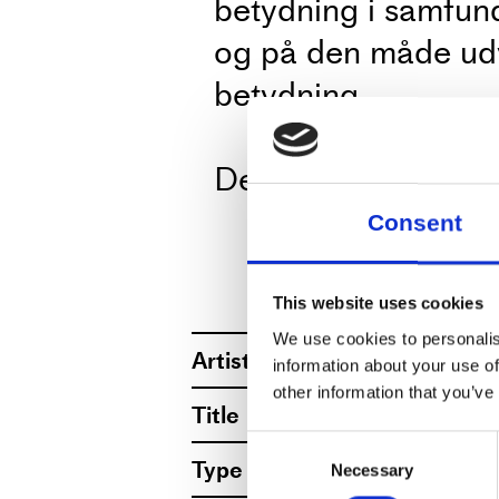
betydning i samfund
og på den måde udv
betydning.
Denne gang har tem
inkluderende koreogr
Consent
Danmark?
This website uses cookies
Vi slutter ca. kl. 1
We use cookies to personalis
Artist
Dansehallerne
information about your use of
en forfriskning.
other information that you’ve
Title
MEAT EAT AND 
Consent
Type
Social event
Necessary
Selection