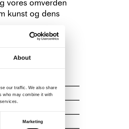
 og vores omverden
m kunst og dens
e former for
opa? Hvad ser vi i
About
lighed for at købe
se our traffic. We also share
ers who may combine it with
 services.
Marketing