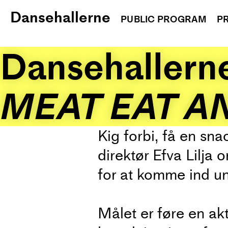
Skip
Dansehallerne
to
PUBLIC PROGRAM
P
content
Dansehallern
MEAT EAT A
Kig forbi, få en sn
direktør Efva Lilja
for at komme ind u
Målet er føre en ak