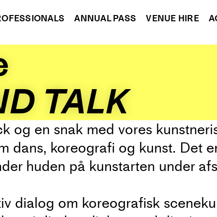
ROFESSIONALS
ANNUAL PASS
VENUE HIRE
A
e
ND TALK
ack og en snak med vores kunstneri
 om dans, koreografi og kunst. Det 
nder huden på kunstarten under af
tiv dialog om koreografisk scenek