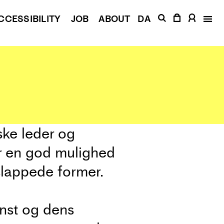
CCESSIBILITY
JOB
ABOUT
DA
ske leder og
er en god mulighed
slappede former.
unst og dens