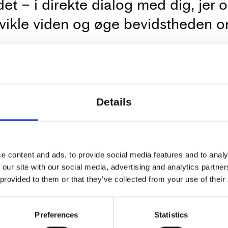
et – i direkte dialog med dig, jer
ikle viden og øge bevidstheden o
aet følgende spørgsmål: Hvilke ny
afiske udtryk ser vi udvikles i Eur
More
Details
8.45 / Der vil være lidt snacks og mu
e content and ads, to provide social media features and to analy
 our site with our social media, advertising and analytics partn
 provided to them or that they’ve collected from your use of their
TALK
Preferences
Statistics