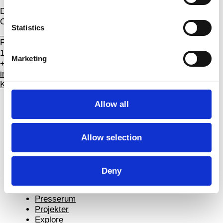
Dansehallerne
Center for dans og koreografi
Statistics
_
Franciska Clausens Plads 27
1799 København V
Marketing
+45 3388 8000
info@dansehallerne.dk
Kontakt
Allow all
Publikums­program
Branche
Årskort
Allow selection
Lokaler
Tilgængelighed
Jobopslag
Deny
Om
Presserum
Projekter
Explore