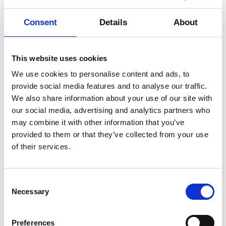
betydning i samfundet – i direkte
Mere
Consent
Details
About
dialog med dig, jer og vores
omverden og på den måde udvikle
viden og øge bevidstheden om
This website uses cookies
Kunstner
Dansehallerne
kunst og dens betydning.
We use cookies to personalise content and ads, to
Titel
MEAT EAT AND TALK
provide social media features and to analyse our traffic.
We also share information about your use of our site with
Denne gang har temaet følgende
Type
Socialt event
our social media, advertising and analytics partners who
spørgsmål: Hvilke nye former for
may combine it with other information that you’ve
Dato
11.10.2016
inkluderende koreografiske udtryk
provided to them or that they’ve collected from your use
of their services.
ser vi udvikles i Europa? Hvad ser
vi i Danmark?
Consent
Necessary
Vi slutter ca. kl. 18.45 / Der vil
Selection
være lidt snacks og mulighed for
Preferences
at købe en forfriskning.