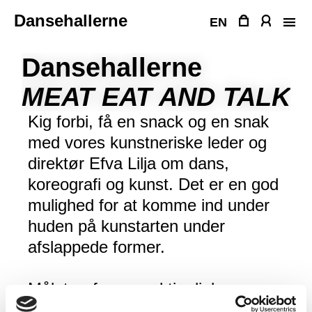
Fortsæt
Dansehallerne
til
EN
indhold
Dansehallerne
MEAT EAT AND TALK
Kig forbi, få en snack og en snak
med vores kunstneriske leder og
direktør Efva Lilja om dans,
koreografi og kunst. Det er en god
mulighed for at komme ind under
huden på kunstarten under
afslappede former.
Målet er føre en aktiv dialog om
koreografisk scenekunst og dens