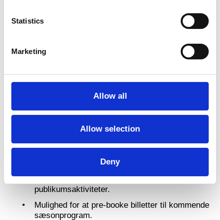
Mulighed for at pre-booke billetter til kommende
sæsonprogram.
Statistics
Mulighed for at deltage gratis i udvalgte
brancheaktiviteter (f.eks. en artist talk med
Marketing
kunstner bag forestilling).
Ung/Studerende +1
Er du under 25 år eller studerende, er du ekstra
Allow all
heldig! Med dit årskort får du mulighed for at invitere
en ven med til alle forestillinger og aktiviteter for
publikum – helt gratis. Årskortet koster kun 500
Allow selection
kroner!
Du får:
Deny
Fri entré til dig og din +1 til alle Dansehallernes
publikumsaktiviteter.
Mulighed for at pre-booke billetter til kommende
sæsonprogram.