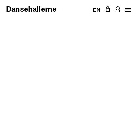
Fortsæt
Dansehallerne
til
EN
indhold