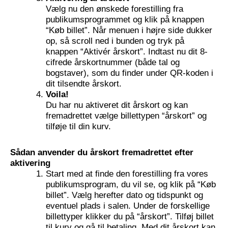
Vælg nu den ønskede forestilling fra
publikumsprogrammet og klik på knappen
“Køb billet”. Når menuen i højre side dukker
op, så scroll ned i bunden og tryk på
knappen “Aktivér årskort”. Indtast nu dit 8-
cifrede årskortnummer (både tal og
bogstaver), som du finder under QR-koden i
dit tilsendte årskort.
Voila!
Du har nu aktiveret dit årskort og kan
fremadrettet vælge billettypen “årskort” og
tilføje til din kurv.
Sådan anvender du årskort fremadrettet efter
aktivering
Start med at finde den forestilling fra vores
publikumsprogram, du vil se, og klik på “Køb
billet”. Vælg herefter dato og tidspunkt og
eventuel plads i salen. Under de forskellige
billettyper klikker du på “årskort”. Tilføj billet
til kurv og gå til betaling. Med dit årskort kan