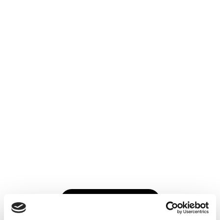
Køb årskort →