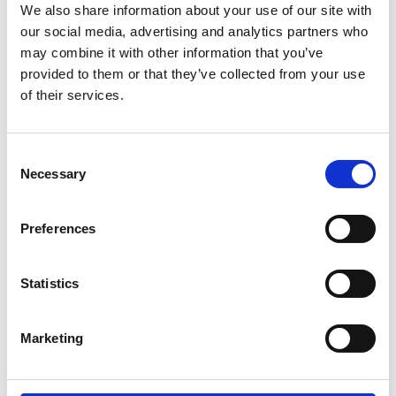
12.–14.8.2026
Træning
We also share information about your use of our site with
Dansehallerne
our social media, advertising and analytics partners who
may combine it with other information that you’ve
Læs mere →
provided to them or that they’ve collected from your use
of their services.
Billetter →
Consent
Necessary
Selection
Jean-Louis Huhta, Malin
Astner
Preferences
In the buzz
17.–21.8.2026
Træning
Statistics
Dansehallerne
Læs mere →
Marketing
Billetter →