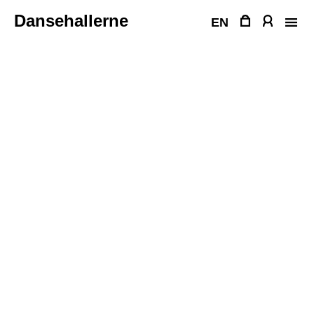
Fortsæt
Dansehallerne
til
EN
indhold