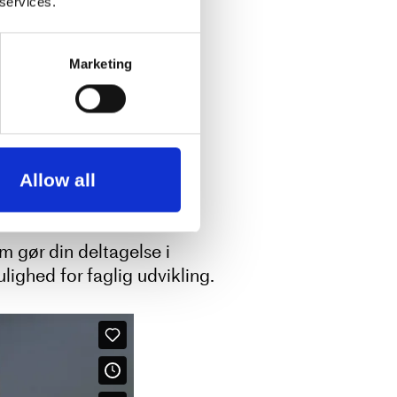
 services.
Marketing
til at styrke
drage nytte af
onale dansefelt –
Allow all
 gør din deltagelse i
lighed for faglig udvikling.