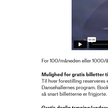
For 100/måneden eller 1000/å
Mulighed for gratis billetter t
Til hver forestilling reservere
Dansehallernes program. Booking
så snart billetterne er frigjort
Gratis daglig træning/underv