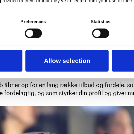
 provided to them or that they’ve collected from your use of their
Preferences
Statistics
ofessionelle medlemskab er du med 
et stærkt fællesskab, hvor vi kan 
g viden og sammen præge det nati
cenekanten.
Allow selection
åbner op for en lang række tilbud og fordele, som
 fordelagtig, og som styrker din profil og giver mu