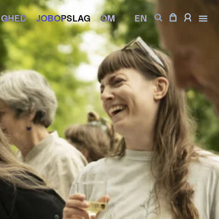
IGHED
JOBOPSLAG
OM
EN