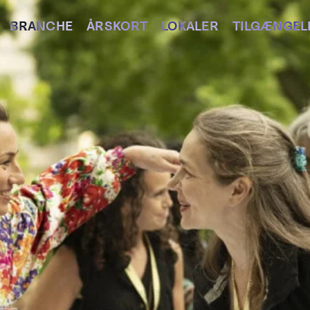
BRANCHE
ÅRSKORT
LOKALER
TILGÆNGEL