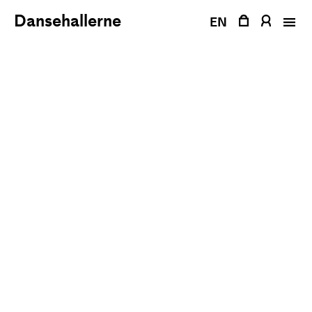
Fortsæt
Dansehallerne
til
EN
indhold