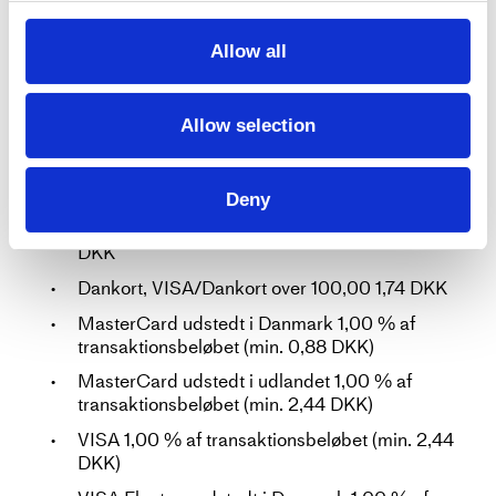
udstedt udenfor EU blive pålagt et betalingskortgebyr
til Nets. Du vil kunne se det nøjagtige beløb, inden du
godkender købet. I listen herunder kan du se de
Allow all
gældende takster. BEMÆRK: Alle kortgebyrer er inkl.
25 % moms.
Allow selection
Korttype og pris:
Dankort, VISA/Dankort 0 – 50,00 kr. 0,88 DKK
Deny
Dankort, VISA/Dankort 50,01 – 100,00 kr. 1,38
DKK
Dankort, VISA/Dankort over 100,00 1,74 DKK
MasterCard udstedt i Danmark 1,00 % af
transaktionsbeløbet (min. 0,88 DKK)
MasterCard udstedt i udlandet 1,00 % af
transaktionsbeløbet (min. 2,44 DKK)
VISA 1,00 % af transaktionsbeløbet (min. 2,44
DKK)