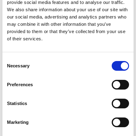
Vores billetudbyder er Billetten A/S (Bredgade 32,
provide social media features and to analyse our traffic.
6000 Kolding. Telefon: 70202096. E-mail:
We also share information about your use of our site with
info@billetten.dk).
our social media, advertising and analytics partners who
may combine it with other information that you’ve
Du skal være fyldt 18 år for at handle på
dansehallerne.dk – er du under 18 år, skal du have
provided to them or that they’ve collected from your use
samtykke fra dine forældre.
of their services.
Priser
Alle priser er opgivet inklusive moms.
Consent
Necessary
Selection
Billet- og ordregebyr
Der opkræves et billetgebyr på DKK 10,00 pr. billet.
Preferences
Der opkræves et ordregebyr på DKK 5,00 kr. pr. ordre,
som dækker over omkostninger til ekspedition og
ordrehåndtering, samt en obligatorisk SMS med
Statistics
ordreinformation.
Marketing
Betalingskortgebyr
Der vil i forbindelse med betaling med firmakort og kort