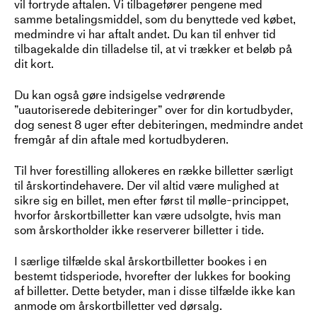
vil fortryde aftalen. Vi tilbagefører pengene med
samme betalingsmiddel, som du benyttede ved købet,
medmindre vi har aftalt andet. Du kan til enhver tid
tilbagekalde din tilladelse til, at vi trækker et beløb på
dit kort.
Du kan også gøre indsigelse vedrørende
”uautoriserede debiteringer” over for din kortudbyder,
dog senest 8 uger efter debiteringen, medmindre andet
fremgår af din aftale med kortudbyderen.
Til hver forestilling allokeres en række billetter særligt
til årskortindehavere. Der vil altid være mulighed at
sikre sig en billet, men efter først til mølle-princippet,
hvorfor årskortbilletter kan være udsolgte, hvis man
som årskortholder ikke reserverer billetter i tide.
I særlige tilfælde skal årskortbilletter bookes i en
bestemt tidsperiode, hvorefter der lukkes for booking
af billetter. Dette betyder, man i disse tilfælde ikke kan
anmode om årskortbilletter ved dørsalg.