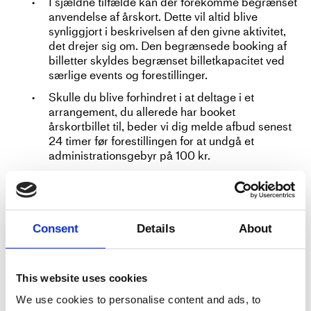
I sjældne tilfælde kan der forekomme begrænset
anvendelse af årskort. Dette vil altid blive
synliggjort i beskrivelsen af den givne aktivitet,
det drejer sig om. Den begrænsede booking af
billetter skyldes begrænset billetkapacitet ved
særlige events og forestillinger.
Skulle du blive forhindret i at deltage i et
arrangement, du allerede har booket
årskortbillet til, beder vi dig melde afbud senest
24 timer før forestillingen for at undgå et
administrationsgebyr på 100 kr.
Til hver forestilling allokeres en række billetter
særligt til årskortindehavere. Der vil altid være
mulighed at sikre sig en billet, men efter først til
mølle-princippet, hvorfor årskortbilletter kan
Consent
Details
About
være udsolgte, hvis man er sent ude.
Her kan du læse vores handelsbetingelser når du køber
This website uses cookies
billetter via www.dansehallerne.dk
We use cookies to personalise content and ads, to