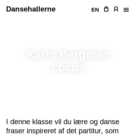
Fortsæt
Dansehallerne
til
EN
indhold
Karin Bergman
Locus
I denne klasse vil du lære og danse
fraser inspireret af det partitur, som