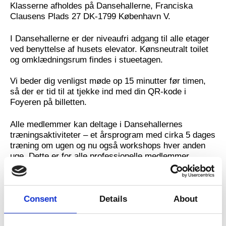
Klasserne afholdes på Dansehallerne, Franciska
Clausens Plads 27 DK-1799 København V.
I Dansehallerne er der niveaufri adgang til alle etager
ved benyttelse af husets elevator. Kønsneutralt toilet
og omklædningsrum findes i stueetagen.
Vi beder dig venligst møde op 15 minutter før timen,
så der er tid til at tjekke ind med din QR-kode i
Foyeren på billetten.
Alle medlemmer kan deltage i Dansehallernes
træningsaktiviteter – et årsprogram med cirka 5 dages
træning om ugen og nu også workshops hver anden
uge. Dette er for alle professionelle medlemmer
uanset baggrund i danseundervisning, og det er også
muligt at deltage i en drop-in klasse.
Consent
Details
About
Internationale gæster kan også deltage i træning
gratis i op til 1 måned. Har du kommentarer eller gode
tips til træningsprogrammet, kan du altid sende en e-