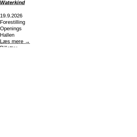
Waterkind
19.9.2026
Forestilling
Openings
Hallen
Læs mere →
Billetter →
Dansehallerne
Center for dans og koreografi
_
Franciska Clausens Plads 27
1799 København V
+45 3388 8000