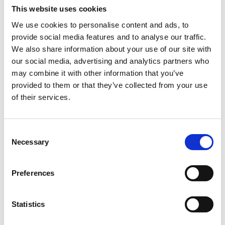
mail til kuratorerne; trainingcurator@dansehallerne.dk
This website uses cookies
We use cookies to personalise content and ads, to
Karin Bergman
(hun/hende) arbejder med dans og
provide social media features and to analyse our traffic.
koreografi som freelancekunstner med base i
København. Hun er uddannet fra Den Danske
We also share information about your use of our site with
Scenekunstskole fra 2013 til 2017 og studerer i
our social media, advertising and analytics partners who
øjeblikket Body-Mind Centering®. Karin har undervist i
may combine it with other information that you’ve
moderne dans på institutioner som Den Danske
provided to them or that they’ve collected from your use
Scenekunstskole, Dansehallerne og Danscentrum
of their services.
(SE). Karin har arbejdet som danser med koreografer
som Tilman O’Donnell, OR/ELLER (Anja Arnquist &
Madeleine Lindh), Boaz Barkan, Rebecka Berchtold og
Consent
Joana Öhlschläger, blandt andre.
Necessary
Selection
Mere
Køb billet →
Preferences
Køb medlemskab →
Statistics
Kunstner