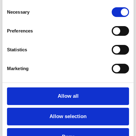
os boende.
Consent
Fryd Frydendahl
Necessary
Selection
Fryd Frydendahl, dansk billedkunster og fotograf
shivr
der deler sin praksis mellem Hvide Sande og
Preferences
København. Frydendahl er uddannet fra
Fatamorgana i 2006 og modtog i 2009 et
advanced certificate fra The International Center
Statistics
of Photography. Frydendahl har udgivet adskillige
bøger og har udstillet bredt, blandt andet med
soloudstillinger hos V1 Gallery, Politikens Galleri
Marketing
og Baxter Street Gallery hos The Camera Club
New York. Hun har modtaget legater fra bl.a.
Fogtdals Rejsestipendium, The Henry Margolis
Foundation and Josephine Merit Scholarship,
Allow all
Statens Kunstfond og i 2024 modtog hun et
kunstnerlegat fra Ny Carlsbergfondet.
Frydendahl er repræsenteret af V1 Gallery I
Meet the choreographer and dancer
København og LINKDETAILS i Stockholm.
Allow selection
Udvalgte værker indgår i samlinger hos Statens
Museum for Kunst, Den Nationale Fotosamling,
Det Kongelige Bibliotek, Kunstmuseum Brandts