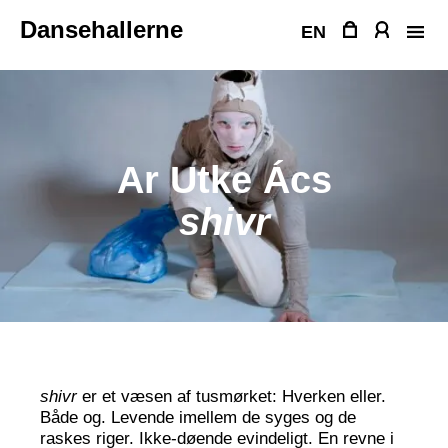
Fortsæt
Dansehallerne
til
EN
indhold
Ar Utke Ács
shivr
shivr
er et væsen af tusmørket: Hverken eller.
Både og. Levende imellem de syges og de
raskes riger. Ikke-døende evindeligt. En revne i