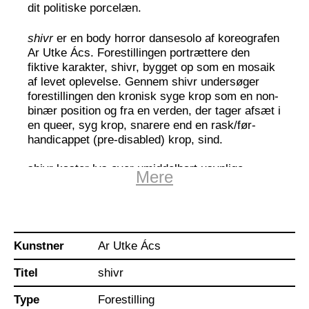
dit politiske porcelæn.
shivr
er en body horror dansesolo af koreografen
Ar Utke Ács. Forestillingen portrættere den
fiktive karakter, shivr, bygget op som en mosaik
af levet oplevelse. Gennem shivr undersøger
forestillingen den kronisk syge krop som en non-
binær position og fra en verden, der tager afsæt i
en queer, syg krop, snarere end en rask/før-
handicappet (pre-disabled) krop, sind.
shivr kaster lys over umiddelbart usynlige
Mere
aspekter af en syg dansende krop og processen
med at få en stemme gennem legemliggørelse
snarere end didaktik. Forestillingen bruger body
horror som udtryk for den kronisk syge
oplevelse, hvor frygten og rædslen ikke er en
Kunstner
Ar Utke Ács
reaktion på ”den anden”, men derimod på de
transformationer, der sker i ens egen krop. shivr
Titel
shivr
hævder kompleksiteten i at legemliggøre både
og, hverken eller, i én enkelt krop: hverken syg
Type
Forestilling