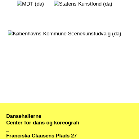
genbrugsgenstande. Den udfordrer
konventionelle grænser ved at dekonstruere og
rekonstruere hverdagsgenstande til fordybende
værker, der stiller spørgsmålstegn ved forbrug,
empowerment og køns- og magtrollerne i
samfundet.
Dansehallerne
Center for dans og koreografi
_
Franciska Clausens Plads 27