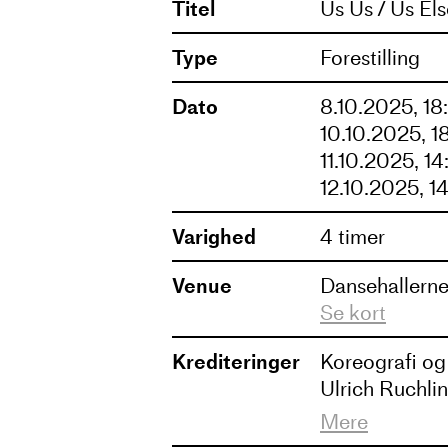
Titel
Us Us / Us Els
Us Us / Us Else / El
Type
Forestilling
lyd og rum smelter 
Dato
8.10.2025, 18
– og hvor bevægels
10.10.2025, 1
11.10.2025, 1
fragmenteret, polar
12.10.2025, 1
Varighed
4 timer
Venue
Dansehallerne
Se kort
Krediteringer
Koreografi og
Ulrich Ruchli
Rolfsson (KINI
Mere
Jacob Bjerreg