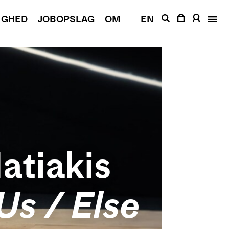
IGHED
JOBOPSLAG
OM
EN
atiakis
Us / Else