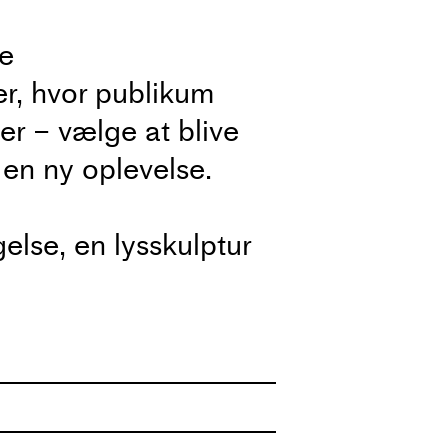
de
mer, hvor publikum
r – vælge at blive
 en ny oplevelse.
lse, en lysskulptur
rammen for Us Us /
ig puls er
formation.
rmer, gennem den
ormere.