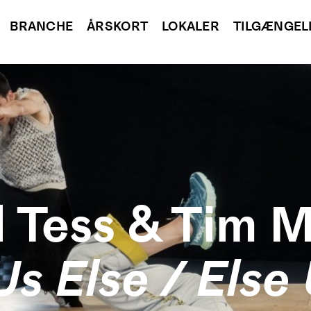
BRANCHE
ÅRSKORT
LOKALER
TILGÆNGEL
 Tess & Tim M
Us Else / Else 