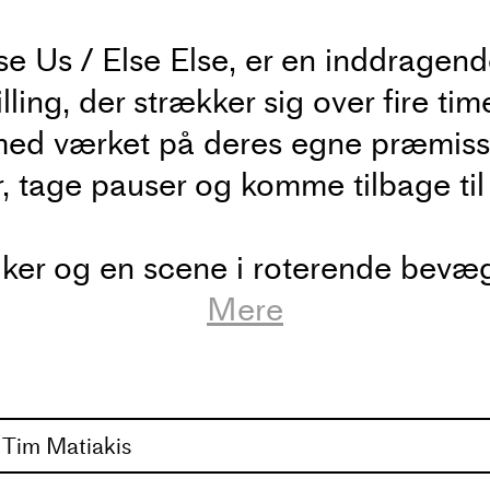
lse Us / Else Else, er en inddragen
ling, der strækker sig over fire ti
 med værket på deres egne præmisse
, tage pauser og komme tilbage til
ker og en scene i roterende bevæge
iameter og tolv højttalere danner 
Mere
lse Else. En enkelt repetitiv kropsl
ket og driver en kontinuerlig trans
er opstår mellem beskuer og perfo
 Tim Matiakis
ft og synkronisering af de tre perf