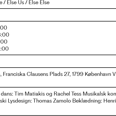
e / Else Us / Else Else
se Us / Else Else er en helhedsople
sammen – fra det næsten umærkelig
:00
e skaber forbindelser mellem menn
8:00
4:00
iseret og kaotisk samtid.
4:00
, Franciska Clausens Plads 27, 1799 København V
 dans: Tim Matiakis og Rachel Tess Musikalsk ko
nski Lysdesign: Thomas Zamolo Beklædning: Henr
SI) Teknisk koordination og afvikling: Kasper Rii
aard Koncept: Tim Matiakis i samarbejde med det