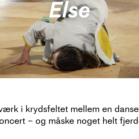
Else
 værk i krydsfeltet mellem en dansef
vekoncert – og måske noget helt fje