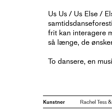
Us Us / Us Else / E
samtidsdanseforestil
frit kan interagere
så længe, de ønsker
To dansere, en musi
på femten meter i d
Us Else / Else Us / E
startpunktet for vær
Empatiske relation
Kunstner
Rachel Tess &
utrættelige fremdri