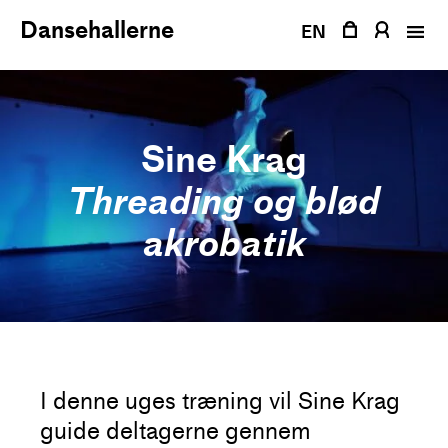
Fortsæt
Dansehallerne
til
EN
indhold
Sine Krag
Threading og blød
akrobatik
I denne uges træning vil Sine Krag
guide deltagerne gennem