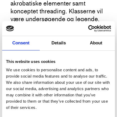
akrobatiske elementer samt
konceptet threading. Klasserne vil
være undersøgende og legende,
men meget fysiske. Akrobatikken
vil have fokus på elementer, der er
bløde og tæt på gulv. Man kan
Consent
Details
About
forvente at møde tricks og
bevægelse fra forskellige
This website uses cookies
baggrunde – fx eksperimental
Mere
We use cookies to personalise content and ads, to
dans, floorwork, breaking, cirkus
provide social media features and to analyse our traffic.
med mere.
We also share information about your use of our site with
our social media, advertising and analytics partners who
Kunstner
Sine Krag
may combine it with other information that you’ve
Deltagerne vil arbejde med
provided to them or that they’ve collected from your use
Titel
Threading og blød akrobatik
akrobatik på det niveau, de er på,
of their services.
og lære, hvordan man kan bruge
Type
Træning