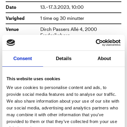
kunstner. Vi øver os i at forstå,
Dato
13.–17.3.2023, 10:00
hvordan vi skal bruge kroppen på
Varighed
1 time og 30 minutter
gulvet og i bevægelse gennem
flow, styrke, fleksibilitet og
Venue
Dirch Passers Allé 4, 2000
Frederiksberg
bevægelsesfraser.
Se kort
Du kommer til at arbejde med at
Krediteringer
Photo credits: Camilla Trine Jensen
finde en ny bevægelsesmåde i
Mere
Consent
Details
About
relation til og på gulvet.
Gennem guidede øvelser og fraser
bliver du i stand til at udfordre dig
This website uses cookies
selv med høj fysisk aktivitet,
We use cookies to personalise content and ads, to
provide social media features and to analyse our traffic.
bevægelsesforståelse, nyt flow og
We also share information about your use of our site with
nye forståelser.
our social media, advertising and analytics partners who
may combine it with other information that you’ve
Studio: Zen 1
provided to them or that they’ve collected from your use