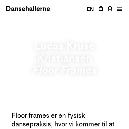
Fortsæt
Dansehallerne
til
EN
indhold
Lucas Kruse
Kristiansen
Floor Frames
Floor frames er en fysisk
dansepraksis, hvor vi kommer til at