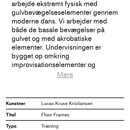
arbejde ekstremt fysisk med
gulvbevægelseselementer gennem
moderne dans. Vi arbejder med
både de basale bevægelser på
gulvet og med akrobatiske
elementer. Undervisningen er
bygget op omkring
improvisationselementer og
omkring både arbejde på gulvet og
Mere
oppe fra gulvet.
Floor frames er en praksis, hvor vi
”indrammer” gulvet med vores
Kunstner
Lucas Kruse Kristiansen
krop.
Titel
Floor Frames
Vi forestiller os gulvet som et
maleri, og vi bruger kroppen som
Type
Træning