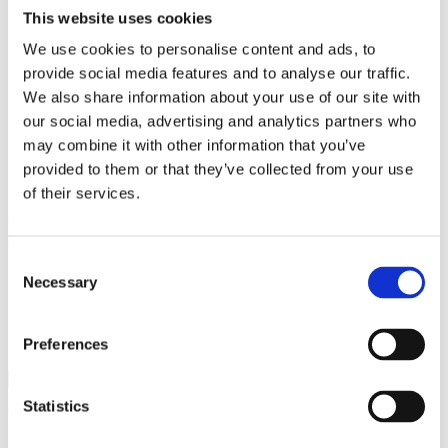
Concept, Texture og Structure, som
This website uses cookies
alle vil blive udforsket af de
We use cookies to personalise content and ads, to
provide social media features and to analyse our traffic.
deltagende gennem linsen af
We also share information about your use of our site with
Kevins bevægelsesfilosofi.
our social media, advertising and analytics partners who
may combine it with other information that you’ve
provided to them or that they’ve collected from your use
Sammen med Kevin vil deltagerne
of their services.
udforske gennem de
kerneprincipper, som skaber Hip
Consent
Hop Freestyle, i en søgen efter at
Necessary
Selection
finde deres egne erfaringer.
Preferences
Mere
Statistics
Kunstner