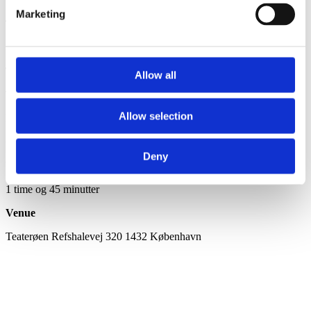
Kevin Paradox
Marketing
Titel
Hip Hop Freestyle
Type
Allow all
Træning
Allow selection
Dato
6.–9.9.2022, 10:00
Deny
Varighed
1 time og 45 minutter
Venue
Teaterøen Refshalevej 320 1432 København