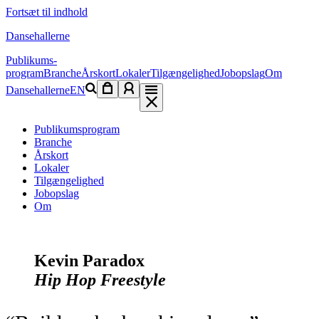
Fortsæt til indhold
Dansehallerne
Publikums­
program
Branche
Årskort
Lokaler
Tilgængelighed
Jobopslag
Om
Dansehallerne
EN
Publikums­program
Branche
Årskort
Lokaler
Tilgængelighed
Jobopslag
Om
Kevin Paradox
Hip Hop Freestyle