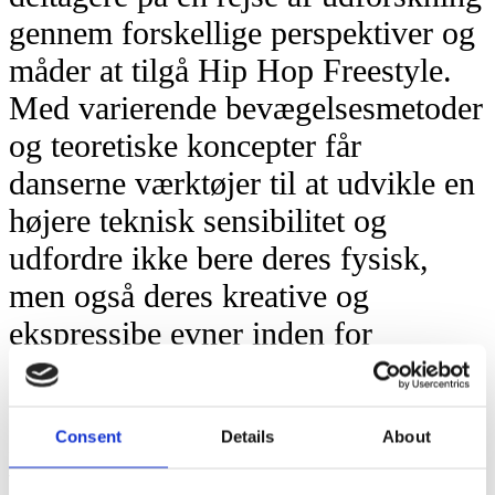
gennem forskellige perspektiver og
måder at tilgå Hip Hop Freestyle.
Med varierende bevægelsesmetoder
og teoretiske koncepter får
danserne værktøjer til at udvikle en
højere teknisk sensibilitet og
udfordre ikke bere deres fysisk,
men også deres kreative og
ekspressibe evner inden for
freestyle.
Emner, som berøres i
Consent
Details
About
workshoppen, er Groove, Flow,