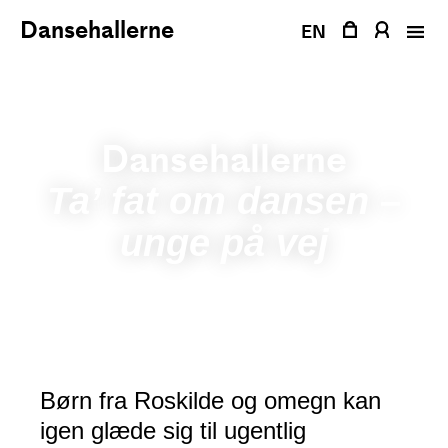
Fortsæt
Dansehallerne
EN
til
indhold
Dansehallerne
Ta’ fat om dansen –
unge på vej
Børn fra Roskilde og omegn kan
igen glæde sig til ugentlig