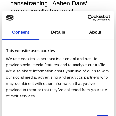
dansetræning i Aaben Dans’
professionelle teatersal
Laboratoriet på Musicon.
Consent
Details
About
Du bliver en del af et engageret
dansefællesskab, der træner hver
uge med den professionelle
This website uses cookies
danser og koreograf Merete Dam.
We use cookies to personalise content and ads, to
provide social media features and to analyse our traffic.
Mere
We also share information about your use of our site with
På holdet boltrer vi os i forskellige
our social media, advertising and analytics partners who
typer dansestile, både urbane og
may combine it with other information that you’ve
moderne. Vi går i dybden med
provided to them or that they’ve collected from your use
Kunstner
Dansehallerne
teknik og udtryk og skaber små
of their services.
Titel
Ta’ fat om dansen – unge på vej
stykker, som skal vises ved
danseevents og -begivenheder for
Type
Træning
Consent