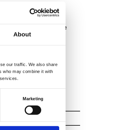
det landsdækkende
About
og er støttet af
uden støttet af
se our traffic. We also share
ers who may combine it with
i Roskilde,
 services.
en Dans.
Marketing