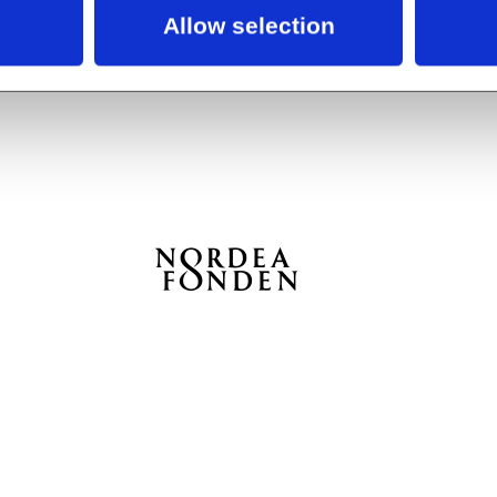
nsen – Dans med din nabo
Allow selection
r