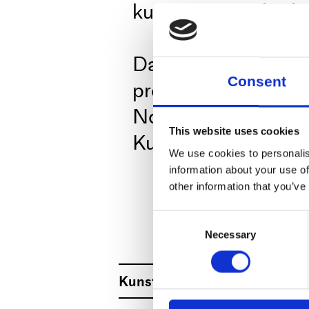
kunstneren Lilibet
Dans med din nabo 
Consent
projekt, Ta’ fat om 
Nordea-fonden (201
This website uses cookies
Kulturregion Midt- 
We use cookies to personalis
information about your use of
Bag aktiviteten stå
other information that you’ve
konsulent i Roski
Consent
Necessary
Selection
Kunstner
Dansehallern