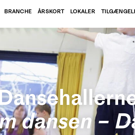
BRANCHE
ÅRSKORT
LOKALER
TILGÆNGEL
Dansehallern
 om dansen – 