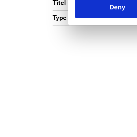
Titel
Ta’ fat om da
Deny
Type
For kommune