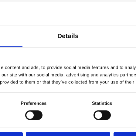
h Cuenca Rasmussen.
i Dansefyrtårn ROK er en del af 
Details
dansen, der ledes af Dansehallerne 
4-2017). Dansefyrtårn ROK er des
og Vestsjælland.
e content and ads, to provide social media features and to analy
 our site with our social media, advertising and analytics partn
r desuden Museet for Samtidskunst 
Mere
 provided to them or that they’ve collected from your use of their
lde kommune Bent Hansen samt Aab
Preferences
Statistics
e