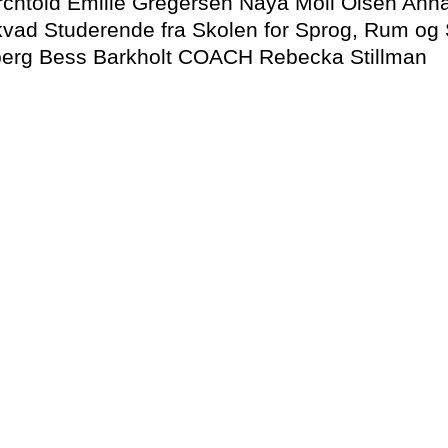
rchtold Emilie Gregersen Naya Moll Olsen An
kvad Studerende fra Skolen for Sprog, Rum og
mberg Bess Barkholt COACH Rebecka Stillman