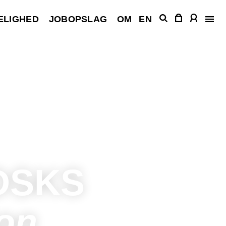
ELIGHED
JOBOPSLAG
OM
EN
DDSKS
ion