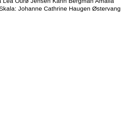
na Lea Ourø Jensen Karin Bergman Amalia
 Skala: Johanne Cathrine Haugen Østervang