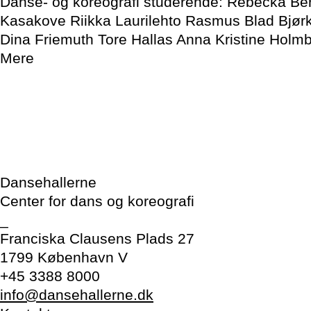
Danse- og koreografi studerende: Rebecka Be
Kasakove Riikka Laurilehto Rasmus Blad Bjør
Dina Friemuth Tore Hallas Anna Kristine Hol
Mere
Dansehallerne
Center for dans og koreografi
_
Franciska Clausens Plads 27
1799 København V
+45 3388 8000
info@dansehallerne.dk