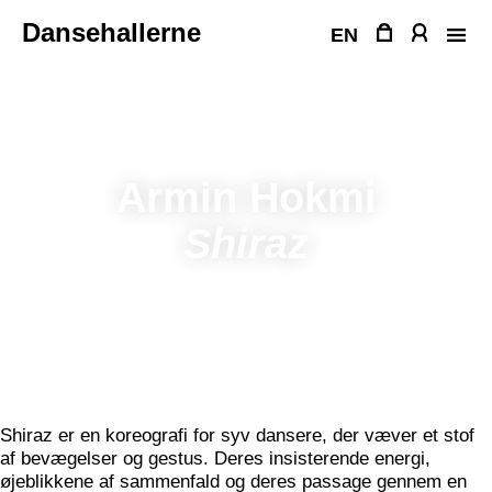
Fortsæt
Dansehallerne
til
EN
indhold
Armin Hokmi
Shiraz
Shiraz er en koreografi for syv dansere, der væver et stof
af bevægelser og gestus. Deres insisterende energi,
øjeblikkene af sammenfald og deres passage gennem en