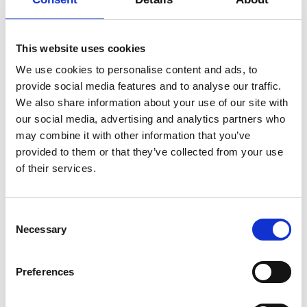
etager ved benyttelse af husets elevator.
Kønsneutralt toilet og omklædningsrum findes i
Type
stueetagen.
This website uses cookies
Træning
We use cookies to personalise content and ads, to
Vi beder dig venligst møde op 15 minutter før
provide social media features and to analyse our traffic.
Dato
timen, så der er tid til at tjekke ind med din QR-
We also share information about your use of our site with
kode i Foyeren på billetten.
our social media, advertising and analytics partners who
27.–30.10.2025, 10:00
may combine it with other information that you’ve
Alle medlemmer kan deltage i Dansehallernes
provided to them or that they’ve collected from your use
træningsaktiviteter – et årsprogram med cirka 5
of their services.
Varighed
dages træning om ugen og nu også workshops
hver anden uge. Dette er for alle professionelle
medlemmer uanset baggrund i
1 time og 30 minutter
danseundervisning, og det er også muligt at
Consent
deltage i en drop-in klasse.
Necessary
Selection
Venue
Internationale gæster kan også deltage i træning
Preferences
gratis i op til 1 måned. Har du kommentarer eller
Dansehallerne, Franciska Clausens Plads 27, 1799
gode tips til træningsprogrammet, kan du altid
København V
sende en e-mail til kuratorerne;