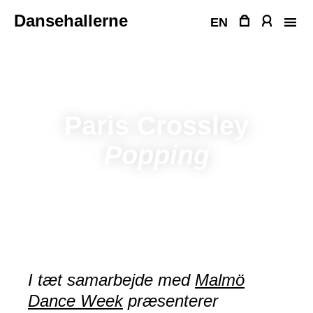
Fortsæt
Dansehallerne
til
EN
indhold
Paris Crossley
Popping
I tæt samarbejde med
Malmö
Dance Week
præsenterer