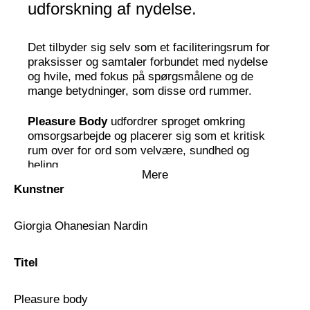
udforskning af nydelse.
Det tilbyder sig selv som et faciliteringsrum for
praksisser og samtaler forbundet med nydelse
og hvile, med fokus på spørgsmålene og de
mange betydninger, som disse ord rummer.
Pleasure Body
udfordrer sproget omkring
omsorgsarbejde og placerer sig som et kritisk
rum over for ord som velvære, sundhed og
heling.
Mere
Kunstner
Det spørgsmål, der driver
Pleasure Body
, er:
Hvordan ville du bevæge dig, hvis du havde alt,
hvad du behøvede?
Giorgia Ohanesian Nardin
Nogle af de emner, der tages op i
Pleasure
Titel
Body
, er:
Pleasure body
Hvordan assimilerer/integrerer kroppen