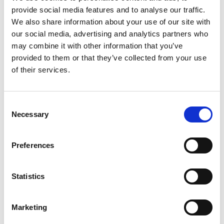
Vi anbefaler at deltage alle fire
provide social media features and to analyse our traffic.
Se kort
dage i denne workshop.
We also share information about your use of our site with
Krediteringer
our social media, advertising and analytics partners who
may combine it with other information that you’ve
For at deltage:
credits G. Ohanesian Nardin, Iman Salem Brian
provided to them or that they’ve collected from your use
Hartley
of their services.
Som kunstner tilknyttet Warehouse9:
Mere
Send en e-mail til
info@warehouse9.dk
for at registrere dig.
Som medlem af Dansehallerne:
Book
Consent
din plads som vanligt via
Necessary
Selection
Dansehallernes hjemmeside.
Preferences
For alle deltagere:
Send en e-mail til
Statistics
info@giorgiaohanesianardin.com
med
en kort beskrivelse af, hvorfor du
ønsker at deltage i denne workshop.
Marketing
Giv venligst besked, hvis du ikke kan
være til stede under hele den planlagte