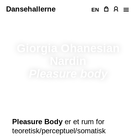
Fortsæt
Dansehallerne
til
EN
indhold
Giorgia Ohanesian
Nardin
Pleasure body
Pleasure Body
er et rum for
teoretisk/perceptuel/somatisk