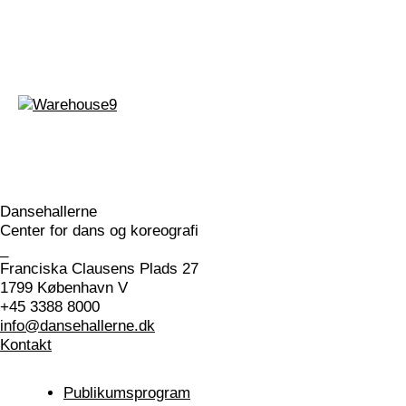
værker og idéer af queer
kunstnere og kulturudøvere.
Pleasure body afholdes på Dansehallerne,
Franciska Clausens Plads 27 DK-1799
København V i Studie 3.
Hvordan finder man vej?
Studie 3 ligger i stueetagen med trinløs adgang
til højre fra hovedindgangen eller ved at gå
Dansehallerne
direkte ind fra gården bagved.
Center for dans og koreografi
_
I Dansehallerne er der niveaufri adgang til alle
Franciska Clausens Plads 27
etager ved benyttelse af husets elevator.
1799 København V
Kønsneutralt toilet og omklædningsrum findes i
+45 3388 8000
stueetagen.
info@dansehallerne.dk
Kontakt
Vi beder dig venligst møde op 15 minutter før
timen, så der er tid til at tjekke ind med din QR-
Publikums­program