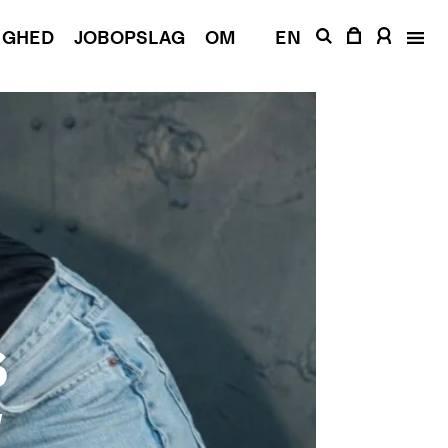
IGHED
JOBOPSLAG
OM
EN
s