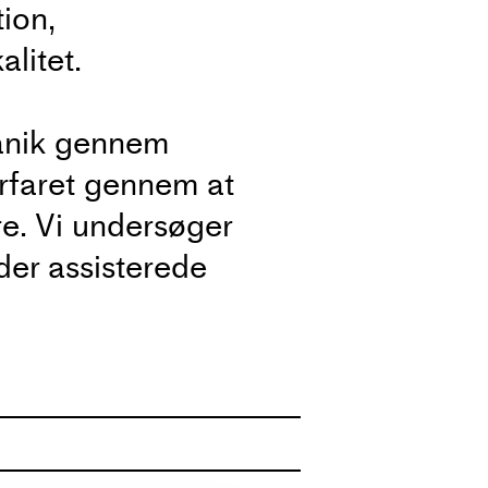
ion,
alitet.
kanik gennem
rfaret gennem at
e. Vi undersøger
er assisterede
Vi vil betragte
 øvelser, der
oldighed. Du kan
t definerede