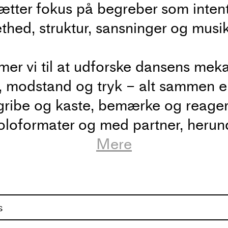
sætter fokus på begreber som intent
ed, struktur, sansninger og musik
mer vi til at udforske dansens me
 modstand og tryk – alt sammen e
gribe og kaste, bemærke og reager
loformater og med partner, herund
gruppeøvelser på tværs af rummet. 
Mere
ndværk og tilstand og arbejde med
ed, spændthed, paradoks og mangf
g af åbne udforskninger og præcis
s