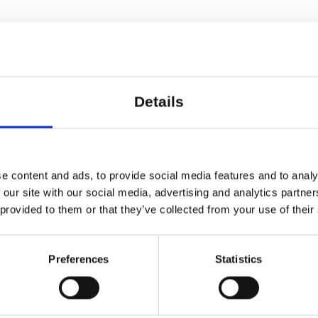
alt, musikalsk og fysisk, så forven
, 10:00
Details
minutter
ehallerne, Franciska Clausens Plads 27 DK-1799 
, Franciska Clausens Plads 27, 1799 København V
e content and ads, to provide social media features and to analy
 med trinløs adgang til højre fra hovedindgangen.
 our site with our social media, advertising and analytics partn
a C. Siu
 provided to them or that they’ve collected from your use of their
fri adgang til alle etager ved benyttelse af husets 
 stueetagen.
Preferences
Statistics
 15 minutter før timen, så der er tid til at tjekke