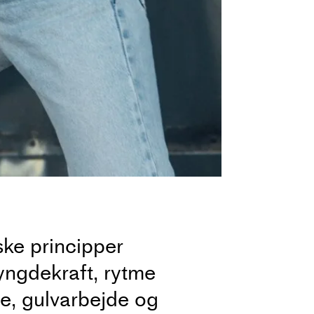
ske principper
tyngdekraft, rytme
se, gulvarbejde og