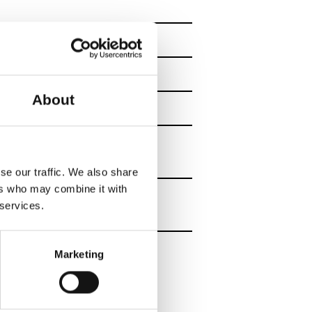
t at bevæge dig og
About
København V i Studie 3.
se our traffic. We also share
ers who may combine it with
 services.
elevator. Kønsneutralt toilet
Marketing
 ind med din QR-kode i