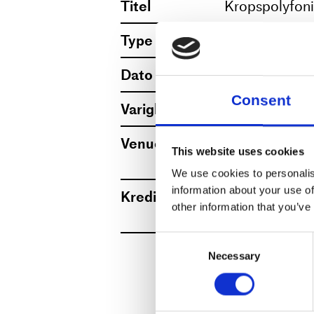
Titel
Kropspolyfoni
Arbejdet bliver soci
Type
Træning
svede!
Dato
8.–12.12.2025
Consent
Varighed
1 time og 30 
Klasserne afholdes på Dans
Venue
Dansehallerne
This website uses cookies
Hvordan finder man vej?
Se kort
We use cookies to personalis
Studie 3 ligger i stueetagen
information about your use of
Krediteringer
Photos: Yolant
other information that you’ve
Mere
I Dansehallerne er der niveau
og omklædningsrum findes i
Consent
Necessary
Selection
Vi beder dig venligst møde op