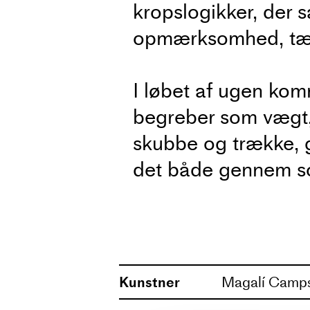
kropslogikker, der 
opmærksomhed, tæth
I løbet af ugen kom
begreber som vægt,
skubbe og trække, 
det både gennem so
soloer, pardans og 
dansen som både hå
indbyder til blødh
forvente en blandin
Kunstner
Magalí Camp
opgaver.