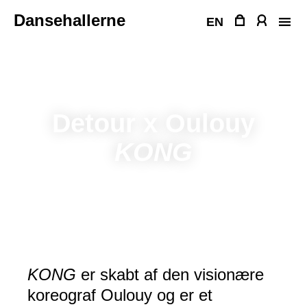
Fortsæt
Dansehallerne
til
EN
indhold
Detour x Oulouy
KONG
KONG
er skabt af den visionære
koreograf Oulouy og er et