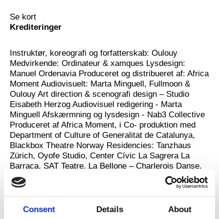
og opbygning af netværk.
Se kort
Et centralt fokus for Detour er at udbrede
Krediteringer
forståelsen og styrke respekten for de mange
afrikanske, Street- og Club-danseformer. Det
Instruktør, koreografi og forfatterskab: Oulouy
sker blandt andet gennem vidensdeling,
Medvirkende: Ordinateur & xamques Lysdesign:
workshops og brobygning mellem generationer.
Manuel Ordenavia Produceret og distribueret af: Africa
Moment Audiovisuelt: Marta Minguell, Fullmoon &
Detour har samtidig skabt et inspirerende rum i
Oulouy Art direction & scenografi design – Studio
København for både professionelle og ikke-
Eisabeth Herzog Audiovisuel redigering - Marta
professionelle afro-danske dansere. Et sted,
Minguell Afskærmning og lysdesign - Nab3 Collective
hvor den afro-danske minoritet kan genopdage
Produceret af Africa Moment, i Co- produktion med
og forbinde sig med deres kulturelle rødder – og
Department of Culture of Generalitat de Catalunya,
hvor social og kulturel udveksling får plads til at
Blackbox Theatre Norway Residencies: Tanzhaus
blomstre.
Zürich, Oyofe Studio, Center Cívic La Sagrera La
Barraca, SAT Teatre, La Bellone – Charlerois Danse.
http://www.detourfestival.com/
Mere
Consent
Details
About