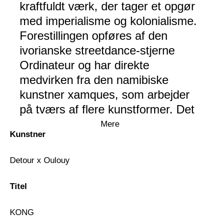
kraftfuldt værk, der tager et opgør
med imperialisme og kolonialisme.
Forestillingen opføres af den
ivorianske streetdance-stjerne
Ordinateur og har direkte
medvirken fra den namibiske
kunstner xamques, som arbejder
på tværs af flere kunstformer. Det
er et visuelt og lydmæssigt
Mere
Kunstner
manifest, hvor billede og lyd
smelter sammen i en stærk
Detour x Oulouy
helhed. Resultatet er en forestilling
fyldt med satire og symbolik, hvor
Titel
koreografien udforsker, hvor langt
man kan strække betydningen og
KONG