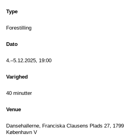
kraften i én enkelt bevægelse.
Type
Årskortholdere og medlemmer har begrænset
Forestilling
billetkapacitet og dermed booking til
Phakathi
Inside
. Billetbooking foregår som altid efter først-
til-mølle-princippet.
Dato
Om Detour
4.–5.12.2025, 19:00
Detour Dance Festival er en non-profit
organisation, grundlagt i 2012 af Sara Jordan,
Varighed
der fungerer som kreativ leder og stifter.
40 minutter
Gennem årene har Detour været dedikeret til at
støtte, styrke og samle både den danske og
internationale Street- og Club-dance-scene.
Venue
Festivalens mission er at fremme udvikling hos
både spirende talenter og etablerede dansere og
Dansehallerne, Franciska Clausens Plads 27, 1799
koreografer – gennem stærke
København V
scenekunstoplevelser, involverende aktiviteter