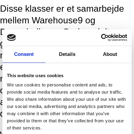
Disse klasser er et samarbejde
mellem Warehouse9 og
Dansehallerne. Du kan deltage
gennem Warehouse9 eller som
medlem af Dansehallerne. Dette
Consent
Details
About
er åbent for alle professionelle
This website uses cookies
medlemmer, uanset baggrund i
We use cookies to personalise content and ads, to
danseuddannelse, og vi
provide social media features and to analyse our traffic.
We also share information about your use of our site with
anbefaler at deltage alle tre
our social media, advertising and analytics partners who
dage.
may combine it with other information that you’ve
provided to them or that they’ve collected from your use
of their services.