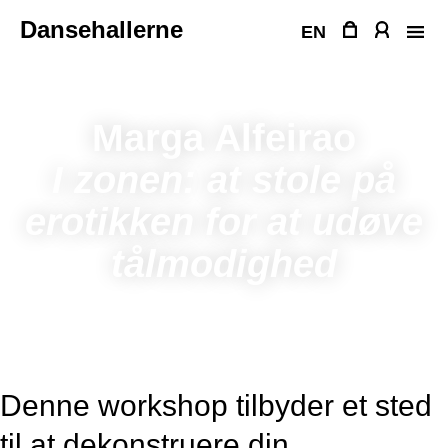
Fortsæt
Dansehallerne
til
EN
indhold
Marga Alfeirao
I zonen: at stole på
erotikken for at udøve
tålmodighed
Denne workshop tilbyder et sted
til at dekonstruere din