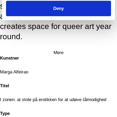
sustainable processes and
Deny
accessibility in the arts, and
creates space for queer art year
round.
Mere
Kunstner
Marga Alfeirao
Titel
I zonen: at stole på erotikken for at udøve tålmodighed
Type