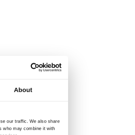
usets elevator.
jekke ind med din QR-kode i
sprogram med cirka 5
r alle professionelle
 deltage i en drop-in
About
 Har du kommentarer eller
erne;
se our traffic. We also share
ers who may combine it with