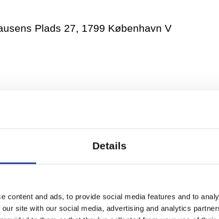
aufri adgang til alle etager ved benyttelse af h
lædningsrum findes i stueetagen.
lausens Plads 27, 1799 København V
op 15 minutter før timen, så der er tid til at t
e i Dansehallernes træningsaktiviteter – et år
nu også workshops hver anden uge. Dette er fo
 i danseundervisning, og det er også muligt at
Details
også deltage i træning gratis i op til 1 måned.
ammet, kan du altid sende en e-mail til kurator
erne.dk
e content and ads, to provide social media features and to analy
 our site with our social media, advertising and analytics partn