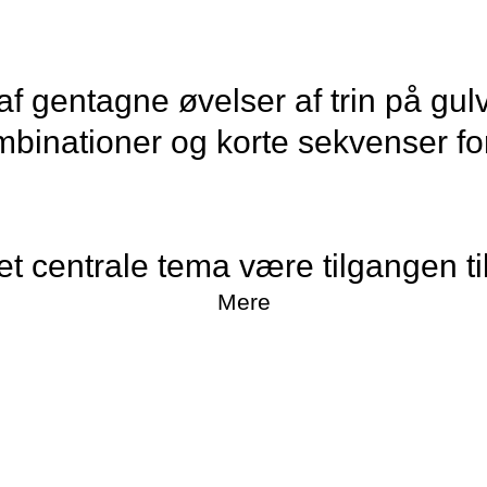
 af gentagne øvelser af trin på gul
mbinationer og korte sekvenser fo
t centrale tema være tilgangen til
r.
Mere
ernes fokus være en balanceakt me
mtidig muligheden for at udtrykke s
ation).