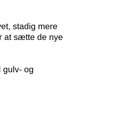
vet, stadig mere
r at sætte de nye
 gulv- og
llem respekt for en
ig frit