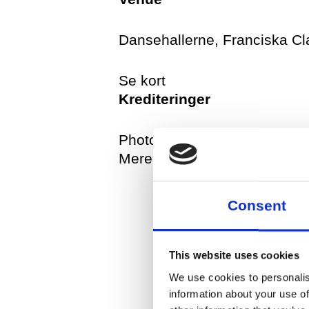
I Dansehallerne er der nive
Kønsneutralt toilet og omk
Dansehallerne, Franciska C
Se kort
Vi beder dig venligst møde 
Krediteringer
Foyeren på billetten.
Photo Samantha Mercano
Alle medlemmer kan deltag
Mere
dages træning om ugen og 
medlemmer uanset baggrund
klasse.
Consent
Internationale gæster kan 
gode tips til træningsprogr
This website uses cookies
trainingcurator@dansehall
We use cookies to personalis
information about your use of