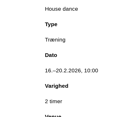
House dance
House er en rytmisk
Type
skærpe deltaernes k
Gulvarbejdet sikrer
Træning
om, at glæde er en
gennem udveksling
Dato
16.–20.2.2026, 10:00
Deltagerne opfordre
gang.
Varighed
2 timer
Klasserne afholdes på Da
Venue