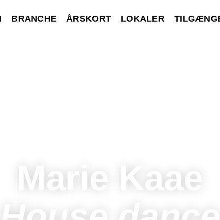
M
BRANCHE
ÅRSKORT
LOKALER
TILGÆNG
Marie Kaae
House dance