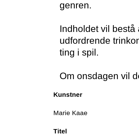
genren.
Indholdet vil bestå
udfordrende trinko
ting i spil.
Om onsdagen vil de
overgangsniveaue
Kunstner
Generelt vil klass
Marie Kaae
ung tradition og sa
Titel
(freestyle/improvis