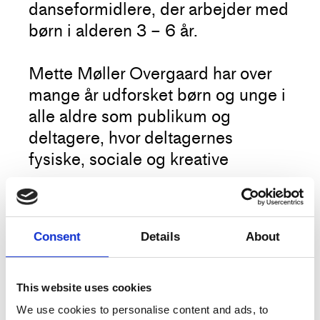
danseformidlere, der arbejder med
børn i alderen 3 – 6 år.
Mette Møller Overgaard har over
mange år udforsket børn og unge i
alle aldre som publikum og
deltagere, hvor deltagernes
fysiske, sociale og kreative
oplevelser er i centrum.
Mere
Denne workshop udspringer af
Consent
Details
About
Mettes erfaring med at arbejde
Kunstner
Mette Møller Overgaard
med de 3-6-årige. Med
Titel
Fællesskaber og empati i koreografi
udgangspunkt i fysiske aktiviteter,
This website uses cookies
og dans med de 3-6-årige
der udvikler og udfordrer
We use cookies to personalise content and ads, to