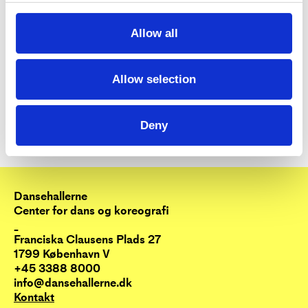
Workshoppen arrangeres i samarbejde med Den Danske
Scenekunstskole - Efteruddannelsen.
Allow all
Allow selection
Deny
Dansehallerne
Center for dans og koreografi
_
Franciska Clausens Plads 27
1799 København V
+45 3388 8000
info@dansehallerne.dk
Kontakt