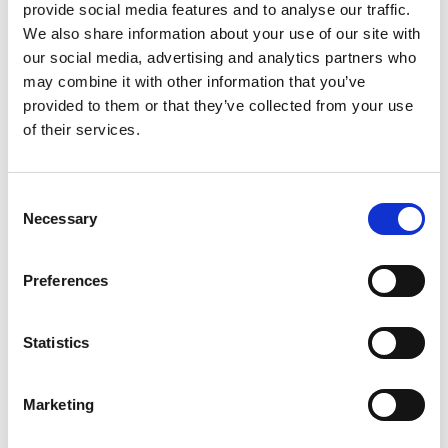
Type
Workshop
koreografien som praksis, får du
provide social media features and to analyse our traffic.
We also share information about your use of our site with
som danser eller danseformidler på
Dato
21.9.2022, 09:30
our social media, advertising and analytics partners who
workshoppen inspiration til
Varighed
3 timer
may combine it with other information that you’ve
tematikker og metoder, der kan
provided to them or that they’ve collected from your use
Venue
Brobjergskolen, Valdemarsgade 1G,
anvendes med aldersgruppen.
of their services.
8000 Aarhus
Se kort
Tilmelding sker via Den Danske
Consent
Krediteringer
The workshop is being organized in
Scenekunstkole –
Necessary
collaboration with Den Danske
Selection
Scenekunstskole - Efteruddannelsen.
Efteruddannelsen på:
Mere
https://ddsks.dk/da/koreografi-og-
Preferences
dans-med-de-3-6-aarige
Statistics
Marketing