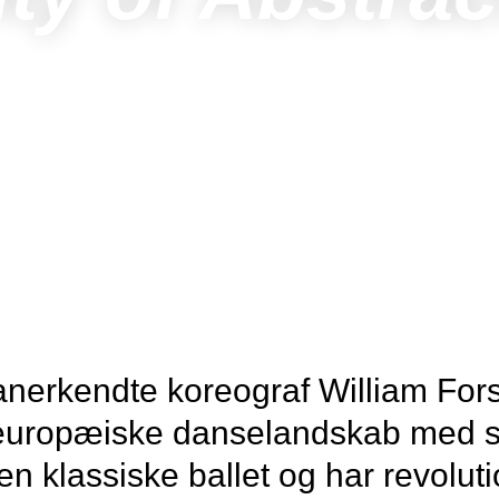
 anerkendte koreograf William For
 europæiske danselandskab med si
en klassiske ballet og har revolut