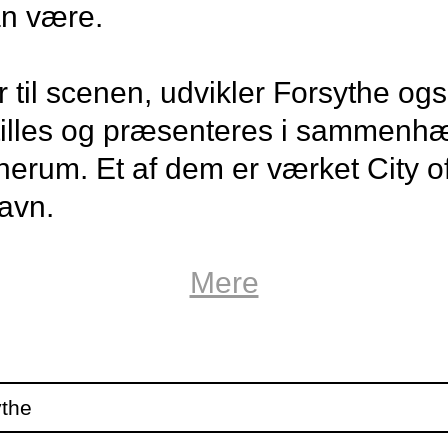
an være.
 til scenen, udvikler Forsythe ogs
tilles og præsenteres i sammenh
nerum. Et af dem er værket City o
avn.
ideoinstallation ruller City of Ab
Mere
er og pladser hvor mennesker fæ
en lastbil, som normalt transport
 et forvredet kunstnerisk univers,
ythe
ermed selv blive koreografiske ob