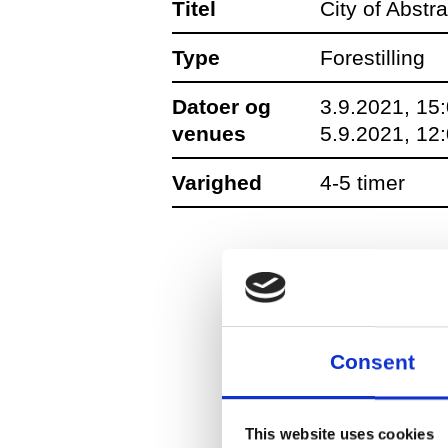
Titel
City of Abstr
Type
Og det er helt i Fo
Forestilling
noget, hvor én han
Datoer og
3.9.2021, 15
venues
mennesker er samlet
5.9.2021, 12
Varighed
4-5 timer
City of Abstracts s
1.-2. september kl. 
3. september kl. 15-
Consent
4. september kl. 12
5. september kl. 12-
This website uses cookies