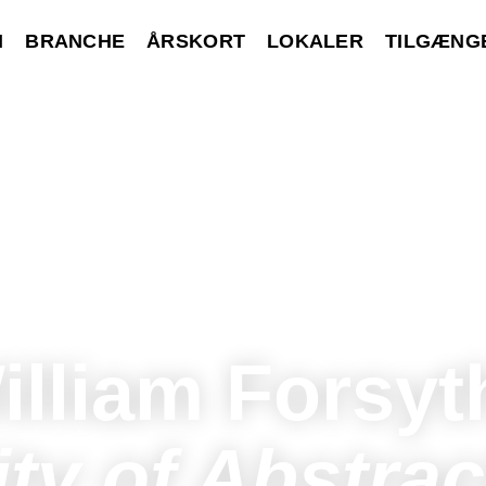
M
BRANCHE
ÅRSKORT
LOKALER
TILGÆNG
illiam Forsyt
ity of Abstrac