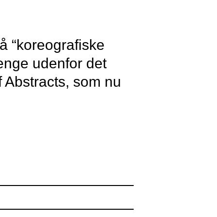
å “koreografiske
ænge udenfor det
f Abstracts, som nu
stracts gennem byen
rdes. En stor LED
erer vinduesruder,
 provokerer dem til
jekter.