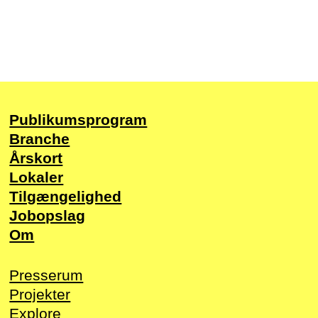
Publikums­program
Branche
Årskort
Lokaler
Tilgængelighed
Jobopslag
Om
Presserum
Projekter
Explore