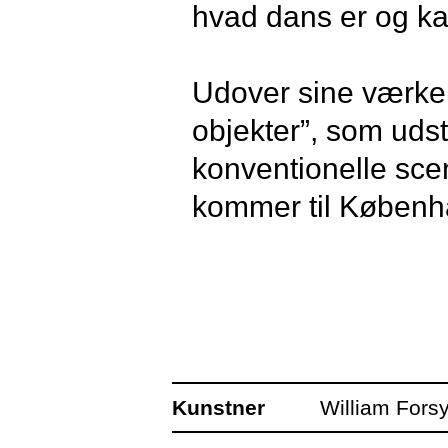
hvad dans er og k
Udover sine værker
objekter”, som uds
konventionelle sce
kommer til Københ
Som en interaktiv v
og stopper på sted
skærm monteret på 
spejler beskuerne i
Kunstner
William Fors
at bevæge sig og d