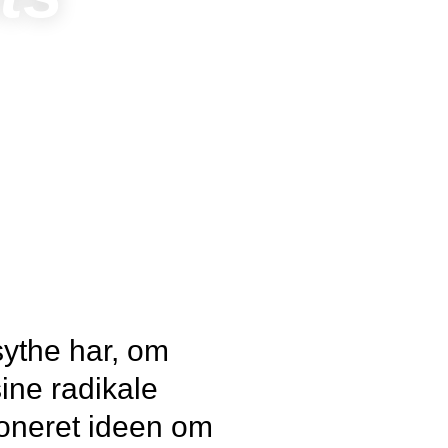
sythe har, om
ne radikale
ioneret ideen om