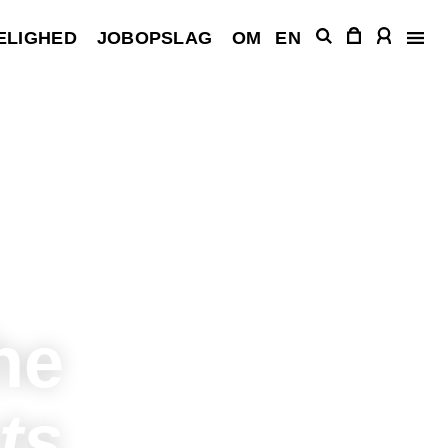
ELIGHED
JOBOPSLAG
OM
EN
he
ts