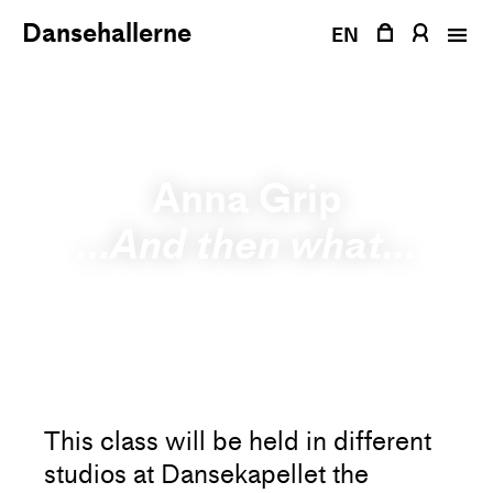
Fortsæt
Dansehallerne
til
EN
indhold
Anna Grip
…And then what…
This class will be held in different
studios at Dansekapellet the