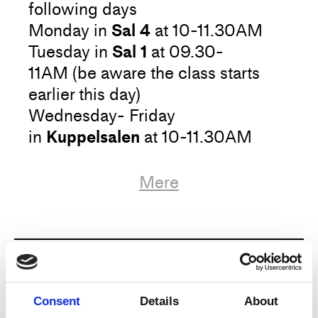
following days
Monday in
Sal 4
at 10-11.30AM
Tuesday in
Sal 1
at 09.30-
11AM (be aware the class starts
earlier this day)
Wednesday- Friday
in
Kuppelsalen
at 10-11.30AM
Formålet med denne træning er at
Mere
arbejde med et specifikt maskineri
for at komme rigtigt i bevægelse.
Kunstner
Anna Grip
Denne træning er baseret på
Titel
…And then what…
temaerne at falde, trykke og det
Consent
Details
About
ledende, og spørgsmålet …Og
Type
Træning