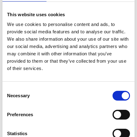
hvad nu…
Dato
4.10.2021, 10:00
5.10.2021, 09:30
This website uses cookies
6.10.2021, 10:00
Vi starter med at ligge og
We use cookies to personalise content and ads, to
7.10.2021, 10:00
efterfølgende laver vi øvelser ved
provide social media features and to analyse our traffic.
8.10.2021, 10:00
en væg. Gulvet og væggen bruges
We also share information about your use of our site with
Varighed
1 time og 30 minutter
our social media, advertising and analytics partners who
bl.a. til at øve de ovennævnte
may combine it with other information that you’ve
Venue
Dansekapellet, Bispebjerg Torv 1,
principper og vil fungere som
provided to them or that they’ve collected from your use
2400 København
‘medhjælpere’ i første del af
of their services.
Se kort
klassen.
Krediteringer
Urban Jörén
Mere
Consent
Efter vægøvelserne vil der komme
Necessary
Selection
øvelser over gulv.
Preferences
Vi opfordrer dig til at fortsætte med at passe på
dig selv og hinanden og komme til træning med et
Statistics
gyldigt coronapas.