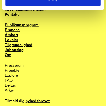
Internationale gæster kan også deltage i træning
+45 3388 8000
gratis i op til 1 måned. Har du kommentarer eller
info@dansehallerne.dk
gode tips til træningsprogrammet, kan du altid
Kontakt
sende en e-mail til kuratorerne;
trainingcurator@dansehallerne.dk
Publikums­program
Branche
Årskort
Lokaler
Tilgængelighed
Jobopslag
Om
Presserum
Projekter
Explore
FAQ
Deltag
Arkiv
Tilmeld dig
nyhedsbrevet