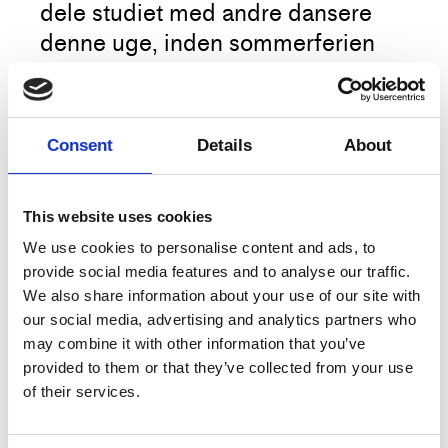
dele studiet med andre dansere
denne uge, inden sommerferien
begynder.
Vis venligst hensyn til de andre
Consent
Details
About
dansere, der bruger rummet, og
aftal i fællesskab, om der skal være
musik eller ej.
This website uses cookies
Mere
We use cookies to personalise content and ads, to
provide social media features and to analyse our traffic.
Book din billet som sædvanligt,
We also share information about your use of our site with
scan ind, og start
our social media, advertising and analytics partners who
morgentræningen i dit eget tempo.
may combine it with other information that you’ve
Titel
Åbent studie
provided to them or that they’ve collected from your use
Type
Træning
of their services.
Klasserne afholdes I Studio 4 på
Dansehallerne, Franciska Clausens
Dato
8.–12.6.2026, 10:00