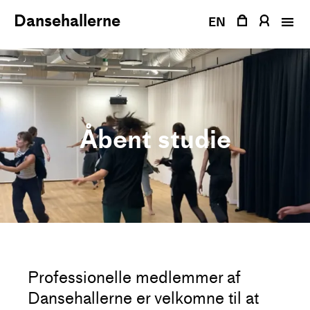
Fortsæt
Dansehallerne
til
EN
indhold
Åbent studie
Professionelle medlemmer af
Dansehallerne er velkomne til at