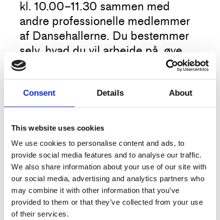
kl. 10.00–11.30 sammen med
andre professionelle medlemmer
af Dansehallerne. Du bestemmer
selv, hvad du vil arbejde på, øve
eller hvilket formål du vil bruge
rummet til.
Consent
Details
About
Vi anbefaler, at du medbringer
dine egne hovedtelefoner, men
Mere
This website uses cookies
opfordrer dig også til at bruge
We use cookies to personalise content and ads, to
lydanlægget, som du har lyst, i
provide social media features and to analyse our traffic.
dialog med de andre medlemmer,
We also share information about your use of our site with
Titel
Åbent studie til egen praksis
our social media, advertising and analytics partners who
der benytter rummet.
may combine it with other information that you’ve
Type
Træning
provided to them or that they’ve collected from your use
Venligst book din plads som vanligt – tak. Hvis du
Dato
19.1.2026, 10:00
of their services.