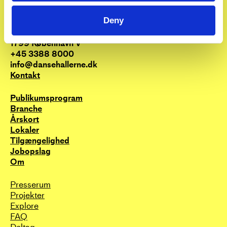
Dansehallerne
Center for dans og koreografi
Deny
_
Franciska Clausens Plads 27
1799 København V
+45 3388 8000
info@dansehallerne.dk
Kontakt
Publikums­program
Branche
Årskort
Lokaler
Tilgængelighed
Jobopslag
Om
Presserum
Projekter
Explore
FAQ