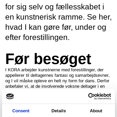
for sig selv og fællesskabet i
en kunstnerisk ramme. Se her,
hvad I kan gøre før, under og
efter forestillingen.
Før besøget
I KORA arbejder kunstnerne med forestillinger, der
appellerer til deltagernes fantasi og samarbejdsevner,
og I vil måske opleve en helt ny form for dans. Derfor
anbefaler vi, at de involverede voksne deltager i en
skræddersyet, forberedende
workshop
på tre timer.
Spørg kommunens KORA-kontaktperson, om der
arrangeres en workshop.
Consent
Details
About
Foruden workshop, har I mulighed for at møde