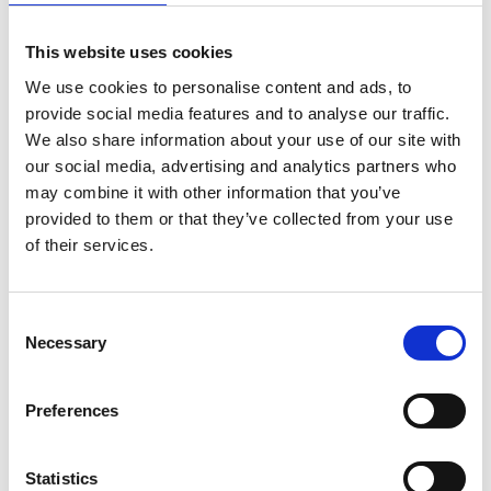
kunstnerne på forhånd i form af deres lille
videohilsen
, hvor de præsenterer sig selv.
This website uses cookies
Videohilsnen giver et lille indblik i, hvilken oplevelse,
We use cookies to personalise content and ads, to
der er i vente, og sætter ansigt på de mennesker,
børnene skal møde. Dansehallerne sender jer den i
provide social media features and to analyse our traffic.
god tid, så I kan lægge den ind i jeres planer.
We also share information about your use of our site with
our social media, advertising and analytics partners who
may combine it with other information that you’ve
I samarbejde med lærere har Kulturpakker udviklet
Forventnings- og oplevelseskort
. Kortene er et let
provided to them or that they’ve collected from your use
tilgængeligt redskab til dialog om kunstneriske
of their services.
oplevelser i skolen og er differentieret i aldersgrupper.
I forberedelsesfasen åbner de for nysgerrighed og
forventninger. Kortene kan enten printes eller bruges
Consent
direkte på smartboardet. Hent dem alle
her
.
Necessary
Selection
Har du brug for
baggrundsviden
om dans som
Preferences
kunstform, kan du finde mere information (på engelsk)
i videoerne
her
.
Statistics