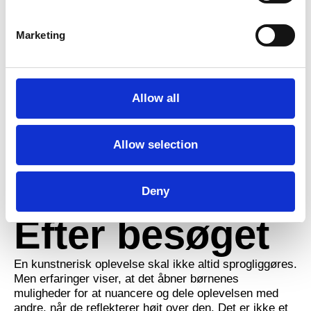
Under besøget
Marketing
Her anbefaler vi, at:
Alle deltagere har tøj på, som de kan
bevæge sig i.
Allow all
De voksne er engagerede. Enten ved at
deltage aktivt og nysgerrigt, eller ved at
observere engageret – alt efter, hvad I har
Allow selection
aftalt med kompagniet.
De samme voksne deltager under hele den
interaktive forestilling.
Deny
Efter besøget
En kunstnerisk oplevelse skal ikke altid sprogliggøres.
Men erfaringer viser, at det åbner børnenes
muligheder for at nuancere og dele oplevelsen med
andre, når de reflekterer højt over den. Det er ikke et